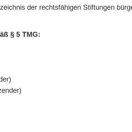
rzeichnis der rechtsfähigen Stiftungen bürg
mäß § 5 TMG:
der)
tzender)